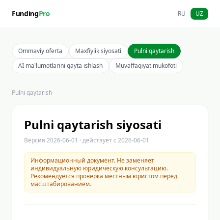
Funding
Pro
RU
UZ
Ommaviy oferta
Maxfiylik siyosati
Pulni qaytarish
AI ma'lumotlarini qayta ishlash
Muvaffaqiyat mukofoti
Pulni qaytarish
Pulni qaytarish siyosati
Версия
2026-06-01
· действует с
2026-06-01
Информационный документ. Не заменяет
индивидуальную юридическую консультацию.
Рекомендуется проверка местным юристом перед
масштабированием.