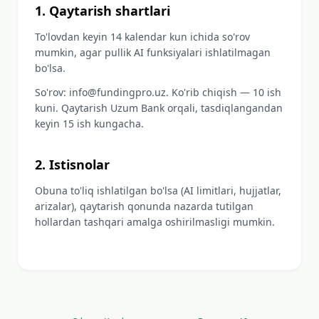
1. Qaytarish shartlari
To'lovdan keyin 14 kalendar kun ichida so'rov
mumkin, agar pullik AI funksiyalari ishlatilmagan
bo'lsa.
So'rov: info@fundingpro.uz. Ko'rib chiqish — 10 ish
kuni. Qaytarish Uzum Bank orqali, tasdiqlangandan
keyin 15 ish kungacha.
2. Istisnolar
Obuna to'liq ishlatilgan bo'lsa (AI limitlari, hujjatlar,
arizalar), qaytarish qonunda nazarda tutilgan
hollardan tashqari amalga oshirilmasligi mumkin.